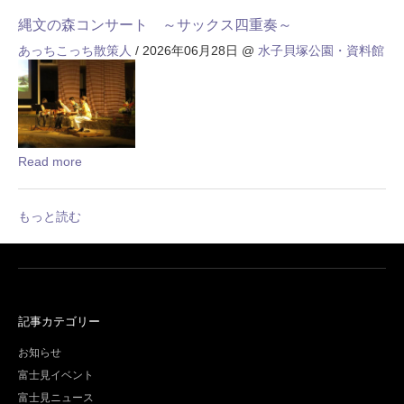
縄文の森コンサート ～サックス四重奏～
あっちこっち散策人
/ 2026年06月28日
@
水子貝塚公園・資料館
Read more
もっと読む
記事カテゴリー
お知らせ
富士見イベント
富士見ニュース