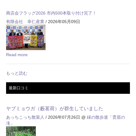
商店会フラッグ2026 市内500本取り付け完了！
有限会社 幸仁産業
/ 2026年05月09日
Read more
もっと読む
最新口コミ
ヤブミョウガ（藪茗荷）が群生していました
あっちこっち散策人
/ 2026年07月26日
@
緑の散歩道「雲居の
滝」