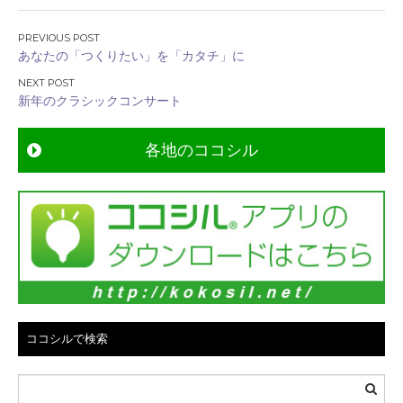
投
あなたの「つくりたい」を「カタチ」に
稿
ナ
新年のクラシックコンサート
ビ
ゲ
各地のココシル
ー
シ
ョ
ン
ココシルで検索