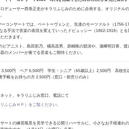
プロデューサー西巻正史がキラリふじみのために企画する、オリジナル
ト。
ヤーコンサートでは、ベートーヴェンと、先達のモーツァルト（1756-17
なる手法で音楽の表現を変えていったドビュッシー（1862-1918）と
いただきます。
人のピアニスト、島田彩乃、橘高昌男、原嶋唯の競演や、瀬﨑明日香、渡
楽器のメンバーが奏でる音楽もご期待ください。
3,500円 ペア 6,500円 学生・シニア（65歳以上）2,500円 高校生
害者手帳をお持ちの方 2,500円（窓口・前売りのみ）
ーネット、キラリふじみ窓口、電話にて
ラリふじみＨＰ）をご覧ください。
ンサートの練習風景を見学できる公開リハーサルに、小さなお子様連れ