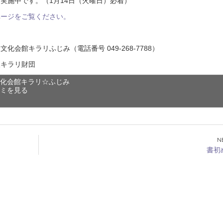
実施中です。（1月14日（火曜日）必着）
ページをご覧ください。
化会館キラリふじみ（電話番号 049-268-7788）
人キラリ財団
文化会館キラリ☆ふじみ
コミを見る
書初