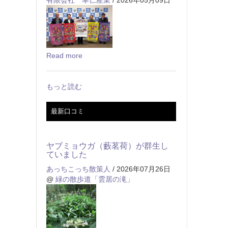
Read more
もっと読む
最新口コミ
ヤブミョウガ（藪茗荷）が群生し
ていました
あっちこっち散策人
/ 2026年07月26日
@
緑の散歩道「雲居の滝」