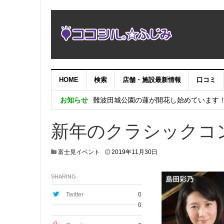
HOME
検索
店舗・施設最新情報
口コミ
NHK「にっぽん縦断こころ旅2025」あ
お知らせ
難波田城公園の蓮が開花し始めています
倉本眞理ピアノ・コンサートinみずほ台
新年のクラシックコ
倉本眞理ピアノコンサートinみずほ台〜
システムメンテナンス作業に伴うサイト
2
富士見イベント
2019年11月30日
0
1
SHARING
9
年
1
Twitter
0
1
0
月
2