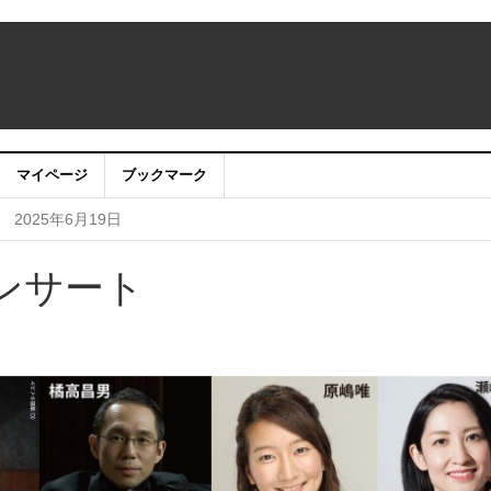
マイページ
ブックマーク
なたの心の風景募集中！
2025年6月24日
！
2025年6月19日
〜映画・唱歌・クラシック 心を奏でる初夏のピアノ
2025年4月2日
ンサート
ピアノの音色で感じる優しい春の足音〜
2025年1月29日
・アプリ利用停止のお知らせ
2024年7月24日