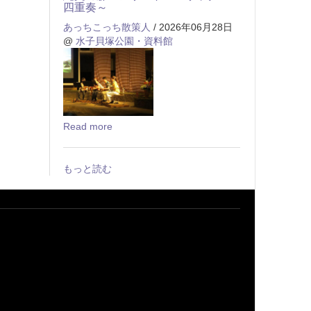
四重奏～
あっちこっち散策人
/ 2026年06月28日
@
水子貝塚公園・資料館
Read more
もっと読む