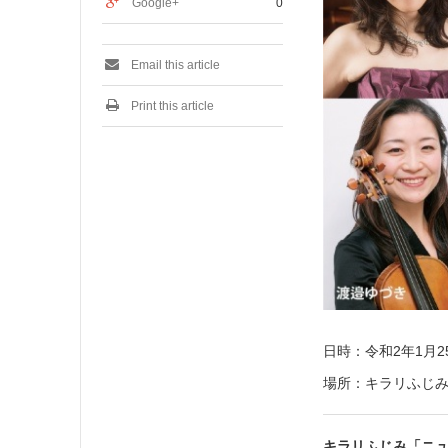
Google+
0
9
日
Email this article
Print this article
日時：令和2年1月
場所：キラリふじ
キラリふじみ「ニュ