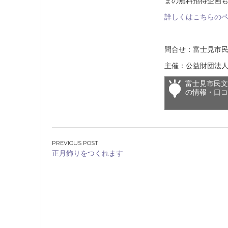
まの無料招待企画も
詳しくはこちらの
問合せ：富士見市民文
主催：公益財団法
富士見市民
の情報・口
投
正月飾りをつくれます
稿
ナ
ビ
ゲ
ー
シ