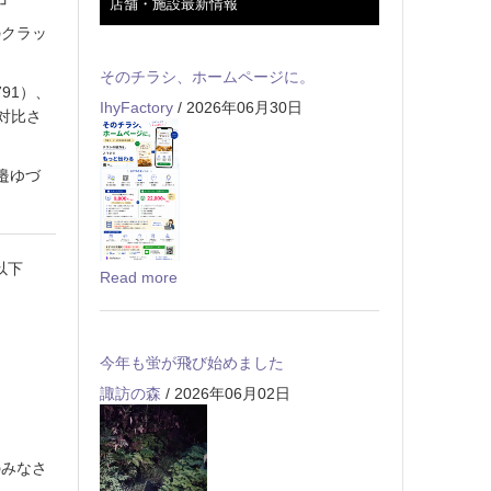
店舗・施設最新情報
のクラッ
そのチラシ、ホームページに。
91）、
IhyFactory
/ 2026年06月30日
を対比さ
邉ゆづ
以下
Read more
今年も蛍が飛び始めました
諏訪の森
/ 2026年06月02日
のみなさ