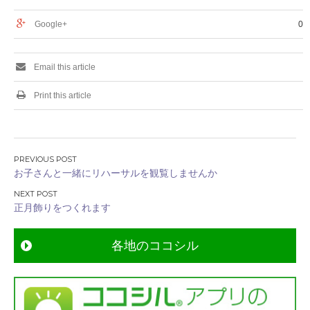
Google+
0
Email this article
Print this article
投
お子さんと一緒にリハーサルを観覧しませんか
稿
ナ
正月飾りをつくれます
ビ
ゲ
各地のココシル
ー
シ
ョ
ン