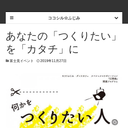
ココシル☆ふじみ
あなたの「つくりたい」
を「カタチ」に
2
富士見イベント
2019年11月27日
0
1
9
年
1
1
月
2
7
日