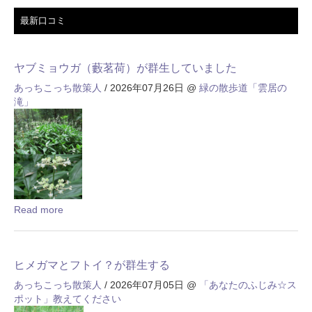
最新口コミ
ヤブミョウガ（藪茗荷）が群生していました
あっちこっち散策人
/ 2026年07月26日
@
緑の散歩道「雲居の
滝」
Read more
ヒメガマとフトイ？が群生する
あっちこっち散策人
/ 2026年07月05日
@
「あなたのふじみ☆ス
ポット」教えてください