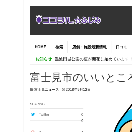
HOME
検索
店舗・施設最新情報
口コミ
NHK「にっぽん縦断こころ旅2025」あ
お知らせ
難波田城公園の蓮が開花し始めています
倉本眞理ピアノ・コンサートinみずほ台
富士見市のいいとこ
倉本眞理ピアノコンサートinみずほ台〜
システムメンテナンス作業に伴うサイト
富士見ニュース
2018年9月12日
SHARING
Twitter
0
0