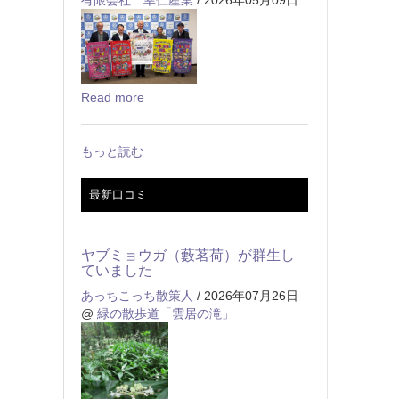
Read more
もっと読む
最新口コミ
ヤブミョウガ（藪茗荷）が群生し
ていました
あっちこっち散策人
/ 2026年07月26日
@
緑の散歩道「雲居の滝」