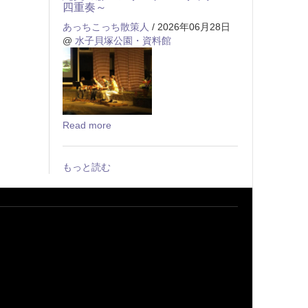
四重奏～
あっちこっち散策人
/ 2026年06月28日
@
水子貝塚公園・資料館
Read more
もっと読む