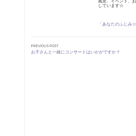
風景、イベント、
しています☆
「あなたのふじみ
投
お子さんと一緒にコンサートはいかがですか？
稿
ナ
ビ
ゲ
ー
シ
ョ
ン