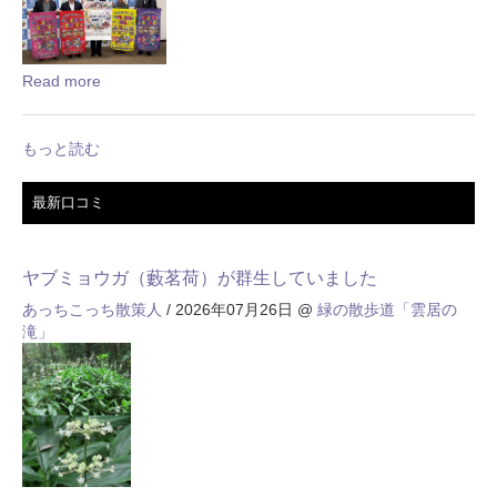
Read more
もっと読む
最新口コミ
ヤブミョウガ（藪茗荷）が群生していました
あっちこっち散策人
/ 2026年07月26日
@
緑の散歩道「雲居の
滝」