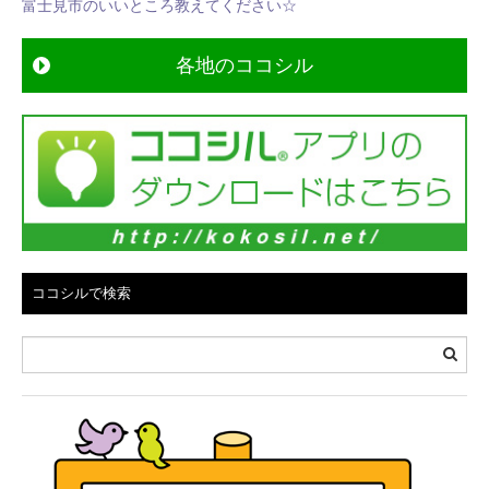
富士見市のいいところ教えてください☆
ビ
ゲ
各地のココシル
ー
シ
ョ
ン
ココシルで検索