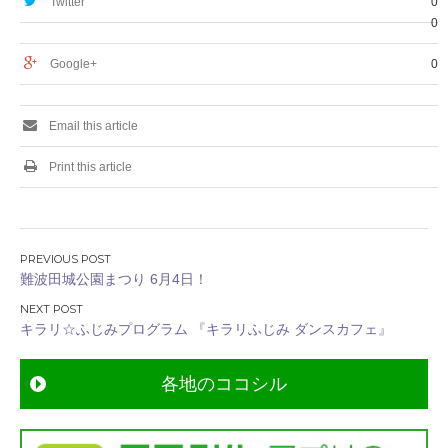
Twitter
0
0
Google+
0
Email this article
Print this article
投
難波田城公園まつり 6月4日！
稿
ナ
キラリ☆ふじみプログラム 『キラリふじみ ダンスカフェ』
ビ
ゲ
各地のココシル
ー
シ
ョ