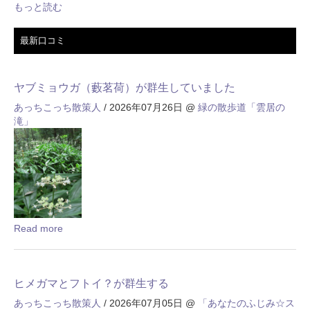
もっと読む
最新口コミ
ヤブミョウガ（藪茗荷）が群生していました
あっちこっち散策人
/ 2026年07月26日
@
緑の散歩道「雲居の
滝」
Read more
ヒメガマとフトイ？が群生する
あっちこっち散策人
/ 2026年07月05日
@
「あなたのふじみ☆ス