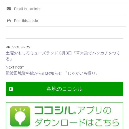
Email this article
Print this article
投
土曜おもしろミューズランド 6月3日『草木染でハンカチをつく
稿
る』
ナ
ビ
難波田城資料館からのお知らせ 『じゃがいも掘り』
ゲ
ー
各地のココシル
シ
ョ
ン