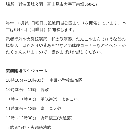
場所：難波田城公園（富士見市大字下南畑568-1）
毎年、6月第1日曜日に難波田城公園まつりを開催しています。本
年は6月4日（日曜日）に開催します。
武者行列や火縄銃演武、和太鼓演奏、だんごやまんじゅうなどの
模擬店、はたおりや昔あそびなどの体験コーナーなどイベントが
たくさんありますので、皆さまぜひお越しください。
芸能開場スケジュール
10時10分～10時30分 南畑小学校鼓笛隊
10時30分～11時 舞鼓
11時～11時30分 華咲舞楽（よさこい）
11時30分～12時 富士見太鼓
12時～12時30分 野津鷹王(大道芸)
→武者行列・火縄銃演武