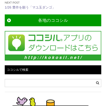
ビ
1/26 豊作を願う「マユ玉ダンゴ」
ゲ
ー
各地のココシル
シ
ョ
ン
ココシルで検索