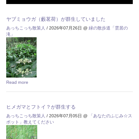
ヤブミョウガ（藪茗荷）が群生していました
あっちこっち散策人
/ 2026年07月26日
@
緑の散歩道「雲居の
滝」
Read more
ヒメガマとフトイ？が群生する
あっちこっち散策人
/ 2026年07月05日
@
「あなたのふじみ☆ス
ポット」教えてください