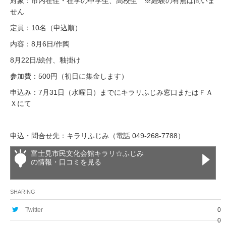
対象：市内在住・在学の中学生、高校生 ※経験の有無は問いま
せん
定員：10名（申込順）
内容：8月6日/作陶
8月22日/絵付、釉掛け
参加費：500円（初日に集金します）
申込み：7月31日（水曜日）までにキラリふじみ窓口またはＦＡ
Ｘにて
申込・問合せ先：キラリふじみ（電話 049-268-7788）
富士見市民文化会館キラリ☆ふじみ
の情報・口コミを見る
SHARING
Twitter
0
0