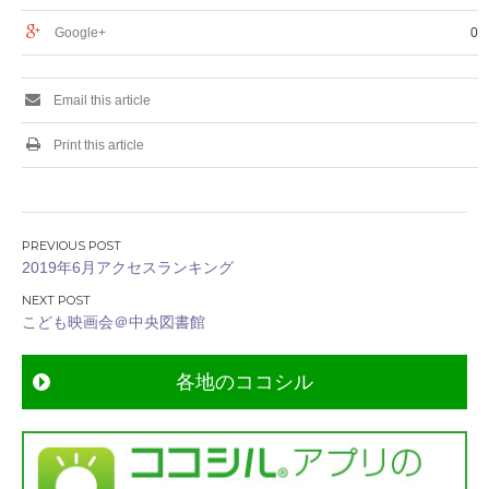
Google+
0
Email this article
Print this article
投
2019年6月アクセスランキング
稿
ナ
こども映画会＠中央図書館
ビ
ゲ
各地のココシル
ー
シ
ョ
ン