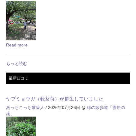
Read more
もっと読む
最新口コミ
ヤブミョウガ（藪茗荷）が群生していました
あっちこっち散策人
/ 2026年07月26日
@
緑の散歩道「雲居の
滝」