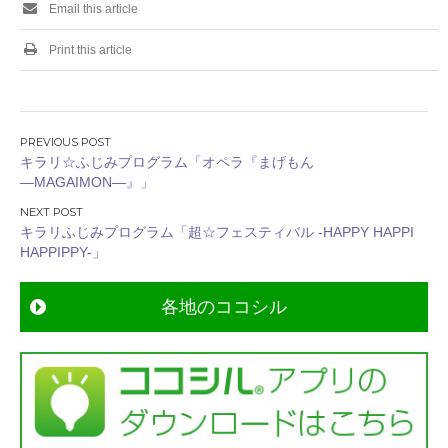
Email this article
Print this article
投
キラリ☆ふじみプログラム「オペラ『まげもん
稿
―MAGAIMON―』」
ナ
ビ
キラリふじみプログラム「超☆フェスティバル -HAPPY HAPPI
ゲ
HAPPIPPY-」
ー
シ
各地のココシル
ョ
ン