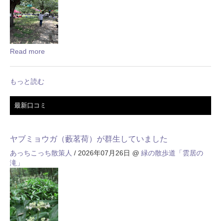
Read more
もっと読む
最新口コミ
ヤブミョウガ（藪茗荷）が群生していました
あっちこっち散策人
/ 2026年07月26日
@
緑の散歩道「雲居の
滝」