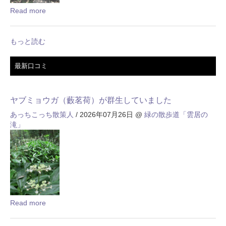
Read more
もっと読む
最新口コミ
ヤブミョウガ（藪茗荷）が群生していました
あっちこっち散策人
/ 2026年07月26日
@
緑の散歩道「雲居の
滝」
Read more