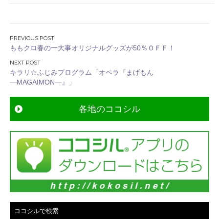
投
ももクロ春の一大事オリジナルグッズが50％ＯＦＦ！
稿
ナ
キラリ☆ふじみプログラム「オペラ『まげもん
ビ
―MAGAIMON―』」
ゲ
ー
各地のココシル
シ
ョ
ン
ココシルで検索