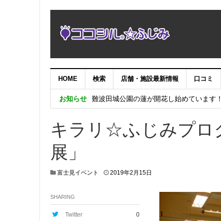
HOME
検索
店舗・施設最新情報
口コミ
NHK「にっぽん縦断こころ旅2025」あ
お知らせ
難波田城公園の蓮が開花し始めています
倉本眞理ピアノ・コンサートinみずほ台
キラリ☆ふじみプロ
倉本眞理ピアノコンサートinみずほ台〜
展」
システムメンテナンス作業に伴うサイト
富士見イベント
2019年2月15日
SHARING
Twitter
0