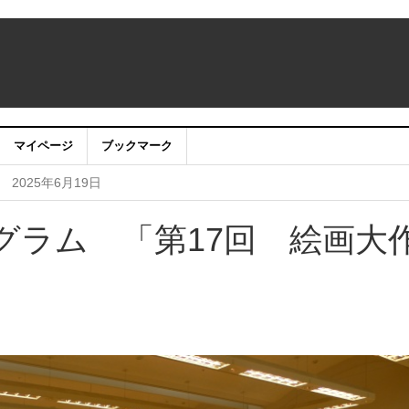
マイページ
ブックマーク
なたの心の風景募集中！
2025年6月24日
！
2025年6月19日
〜映画・唱歌・クラシック 心を奏でる初夏のピアノ
2025年4月2日
グラム 「第17回 絵画大
ピアノの音色で感じる優しい春の足音〜
2025年1月29日
・アプリ利用停止のお知らせ
2024年7月24日