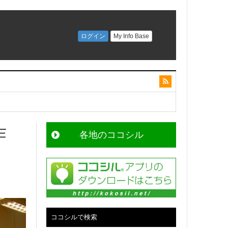
作
各地のココシル
ココシルで検索