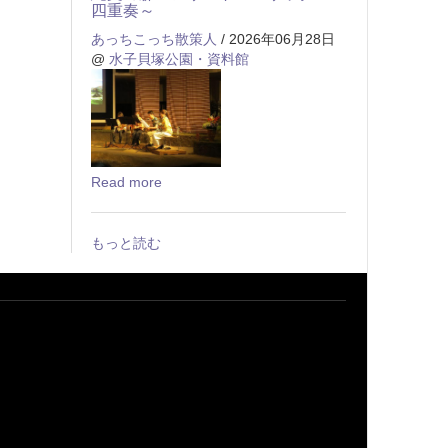
四重奏～
あっちこっち散策人
/ 2026年06月28日
@
水子貝塚公園・資料館
Read more
もっと読む