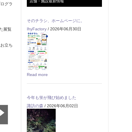
店舗・施設最新情報
プログラ
そのチラシ、ホームページに。
IhyFactory
/ 2026年06月30日
た展覧
、お立ち
Read more
今年も蛍が飛び始めました
諏訪の森
/ 2026年06月02日