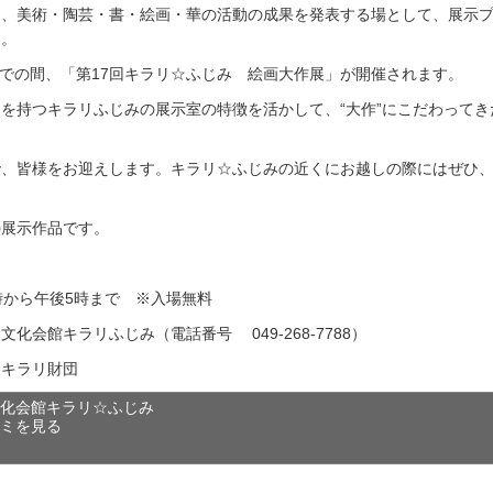
は、美術・陶芸・書・絵画・華の活動の成果を発表する場として、展示
す。
日までの間、「第17回キラリ☆ふじみ 絵画大作展」が開催されます。
を持つキラリふじみの展示室の特徴を活かして、“大作”にこだわってき
で、皆様をお迎えします。キラリ☆ふじみの近くにお越しの際にはぜひ
の展示作品です。
時から午後5時まで ※入場無料
化会館キラリふじみ（電話番号 049-268-7788）
人キラリ財団
文化会館キラリ☆ふじみ
コミを見る