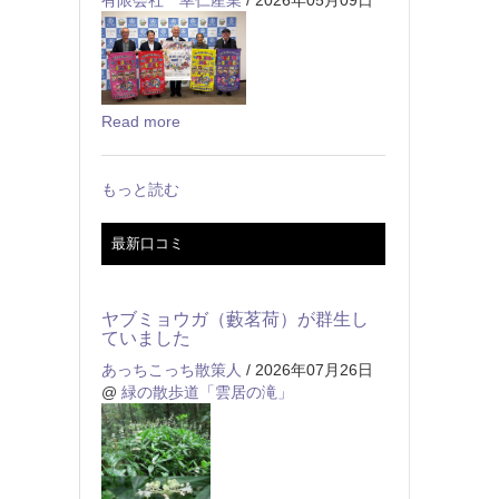
Read more
もっと読む
最新口コミ
ヤブミョウガ（藪茗荷）が群生し
ていました
あっちこっち散策人
/ 2026年07月26日
@
緑の散歩道「雲居の滝」