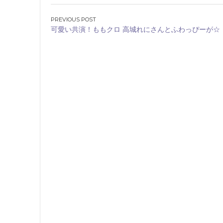
投
可愛い共演！ももクロ 高城れにさんとふわっぴーが☆
稿
ナ
ビ
ゲ
ー
シ
ョ
ン