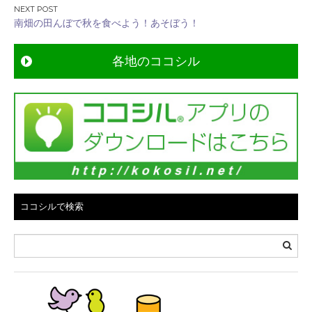
ナ
南畑の田んぼで秋を食べよう！あそぼう！
ビ
ゲ
各地のココシル
ー
シ
ョ
ン
ココシルで検索