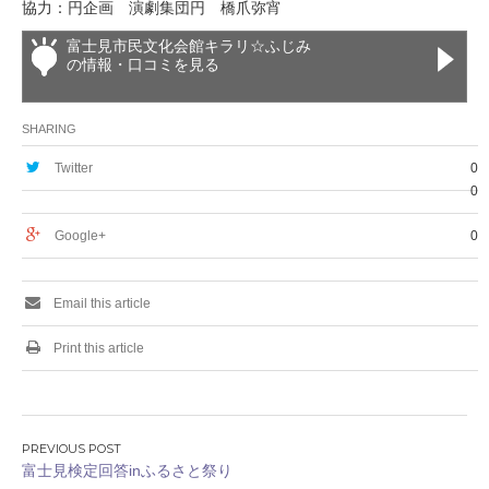
協力：円企画 演劇集団円 橋爪弥宵
富士見市民文化会館キラリ☆ふじみ
の情報・口コミを見る
SHARING
Twitter
0
0
Google+
0
Email this article
Print this article
投
富士見検定回答inふるさと祭り
稿