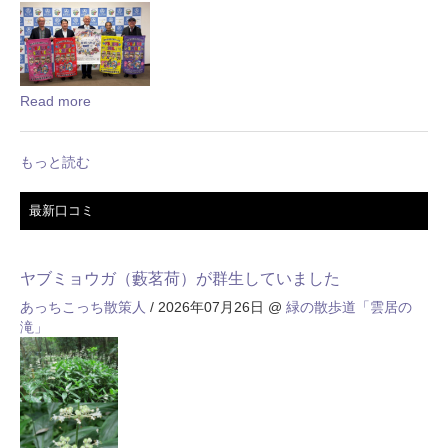
Read more
もっと読む
最新口コミ
ヤブミョウガ（藪茗荷）が群生していました
あっちこっち散策人
/ 2026年07月26日
@
緑の散歩道「雲居の
滝」