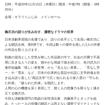
日時：平成30年11月15日（木曜日）開演：午後7時（開場： 6時
30分）
会場：キラリ☆ふじみ メインホール
橋爪功の語りが生み出す、濃密なドラマの世界
日本演劇界屈指の名優であり、語りの名手として名高い橋爪功に
よる朗読企画、第8弾です。今回は数々の傑作を残した2人の作家
の作品を取り上げます。
戦後の混沌とした空気を映した作品群の中で、社会の片隅で不器
用に生きる人々の姿を、穏やかな視線で描き続けた、色川武大の
連作短編集「怪しい来客簿」から『見えない来客』。「耳なし芳
一」や「雪女」など、日本の伝承的な昔話や伝説に文学的魂を吹
き込み語り直した“再話文学”で広く知られる小泉八雲の『守られ
た約束』『破られた約束』を朗読します。
人間の心の機微を深く表現して、聴く人の想像力を限りなく掻き
立てる橋爪功。
今回も演劇集団円の気鋭の女性演出家、内藤裕子とタッグを組
み、たった一人の俳優の朗読とは思えない濃密でダイナミックな