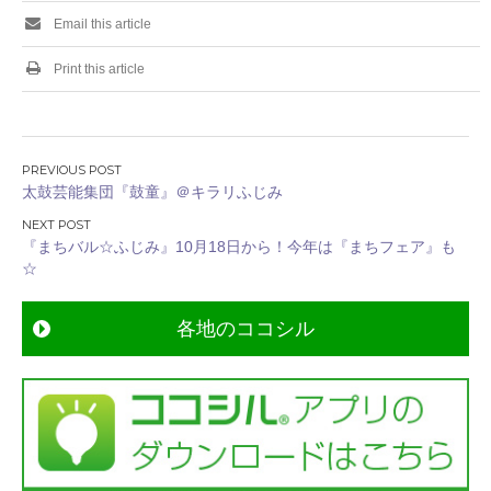
Email this article
Print this article
投
太鼓芸能集団『鼓童』＠キラリふじみ
稿
ナ
『まちバル☆ふじみ』10月18日から！今年は『まちフェア』も
ビ
☆
ゲ
ー
各地のココシル
シ
ョ
ン