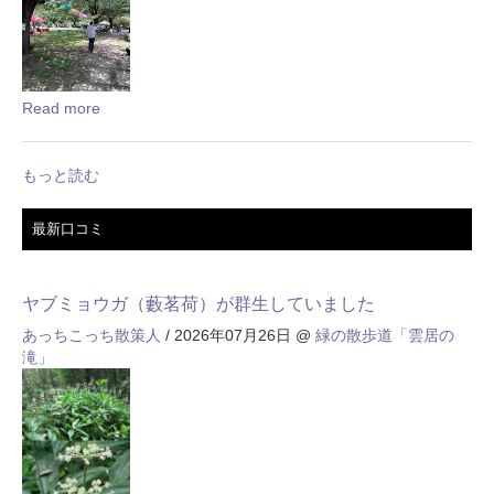
Read more
もっと読む
最新口コミ
ヤブミョウガ（藪茗荷）が群生していました
あっちこっち散策人
/ 2026年07月26日
@
緑の散歩道「雲居の
滝」