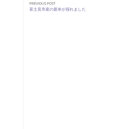
投
富士見市産の新米が採れました
稿
ナ
ビ
ゲ
ー
シ
ョ
ン