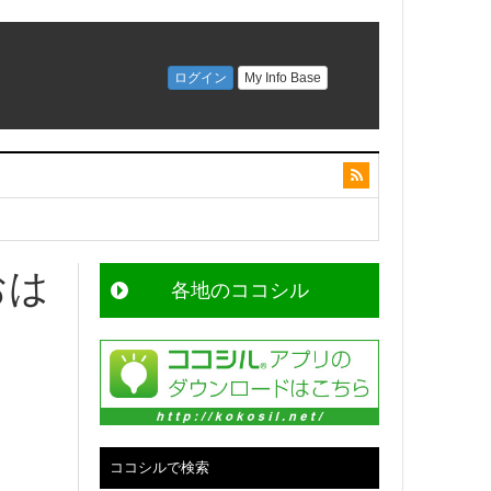
おは
各地のココシル
ココシルで検索