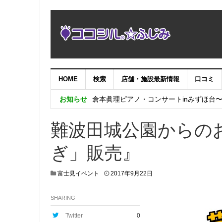
NHK「にっぽん縦断こころ旅2025」あ
HOME
検索
店舗・施設最新情報
口コミ
難波田城公園の蓮が開花し始めています
お知らせ
倉本眞理ピアノ・コンサートinみずほ台
倉本眞理ピアノコンサートinみずほ台〜
難波田城公園からの
システムメンテナンス作業に伴うサイト
ぎ」販売』
富士見イベント
2017年9月22日
SHARING
Twitter
0