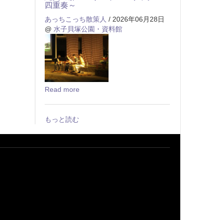
四重奏～
あっちこっち散策人
/ 2026年06月28日
@
水子貝塚公園・資料館
Read more
もっと読む