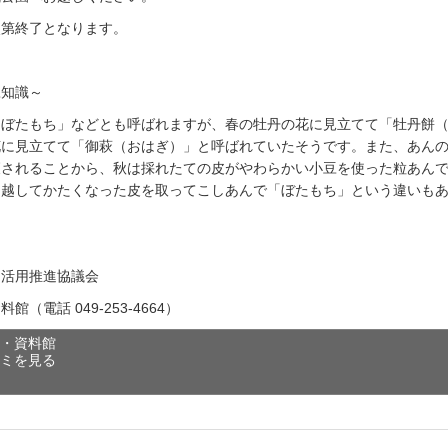
次第終了となります。
豆知識～
「ぼたもち」などとも呼ばれますが、春の牡丹の花に見立てて「牡丹餅
花に見立てて「御萩（おはぎ）」と呼ばれていたそうです。また、あん
穫されることから、秋は採れたての皮がやわらかい小豆を使った粒あん
を越してかたくなった皮を取ってこしあんで「ぼたもち」という違いも
園活用推進協議会
（電話 049-253-4664）
園・資料館
コミを見る