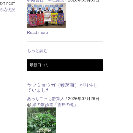
 開花状況
Read more
もっと読む
最新口コミ
ヤブミョウガ（藪茗荷）が群生し
ていました
あっちこっち散策人
/ 2026年07月26日
@
緑の散歩道「雲居の滝」