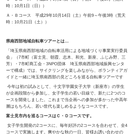
時：10月1日（日））
Ａ・Ｂコース 平成29年10月14日（土）午前9～午後3時（荒天
時：10月21日（土））
県南西部地域自転車ツアーとは…
「埼玉県南西部地域の自転車活用による地域づくり事業実行委員
会」（7市町（富士見、朝霞、志木、和光、新座、ふじみ野、三
芳）・7市町商工会・3NPO団体 埼玉県南西部地域振興センタ
ーで構成）では、サイクリングを楽しみながら、ボランティアガ
イドと一緒に埼玉県南西部の見どころを巡る自転車ツアーです
今年は初の試みとして、十文字学園女子大学（新座市）の学生
が企画段階から参加し、女子学生の若い目線で、新たに2つのコ
ースを開発しました。これまで当企画への参加が多かった中高年
層はもちろん、若い世代も楽しめるようなコースです。
富士見市内を巡るコースはＣ・Ｄコースです。
女子学生開発の2コースに、毎年好評の2コースを合わせて、全4
コースで実施します。爽やかな秋の一日、皆様お誘い合わせの