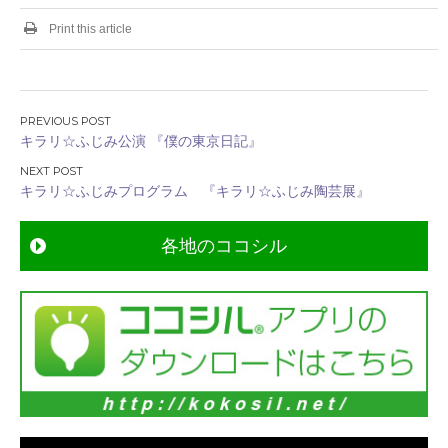
Print this article
投
キラリ☆ふじみ公演 『僕の東京日記』
稿
ナ
キラリ☆ふじみプログラム 『キラリ☆ふじみ陶芸展』
ビ
ゲ
各地のココシル
ー
シ
ョ
ン