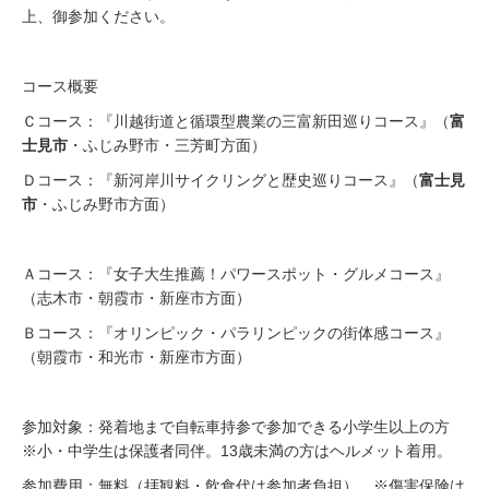
上、御参加ください。
コース概要
Ｃコース：『川越街道と循環型農業の三富新田巡りコース』（
富
士見市
・ふじみ野市・三芳町方面）
Ｄコース：『新河岸川サイクリングと歴史巡りコース』（
富士見
市
・ふじみ野市方面）
Ａコース：『女子大生推薦！パワースポット・グルメコース』
（志木市・朝霞市・新座市方面）
Ｂコース：『オリンピック・パラリンピックの街体感コース』
（朝霞市・和光市・新座市方面）
参加対象：発着地まで自転車持参で参加できる小学生以上の方
※小・中学生は保護者同伴。13歳未満の方はヘルメット着用。
参加費用：無料（拝観料・飲食代は参加者負担） ※傷害保険は