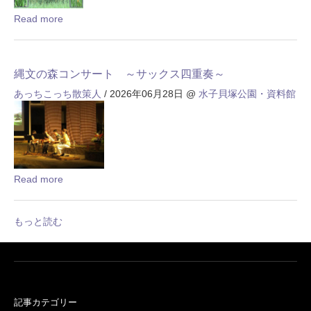
Read more
縄文の森コンサート ～サックス四重奏～
あっちこっち散策人
/ 2026年06月28日
@
水子貝塚公園・資料館
Read more
もっと読む
記事カテゴリー