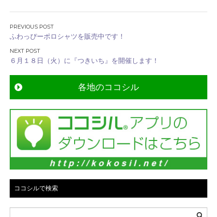
投
ふわっぴーポロシャツを販売中です！
稿
ナ
６月１８日（火）に『つきいち』を開催します！
ビ
ゲ
各地のココシル
ー
シ
ョ
ン
ココシルで検索