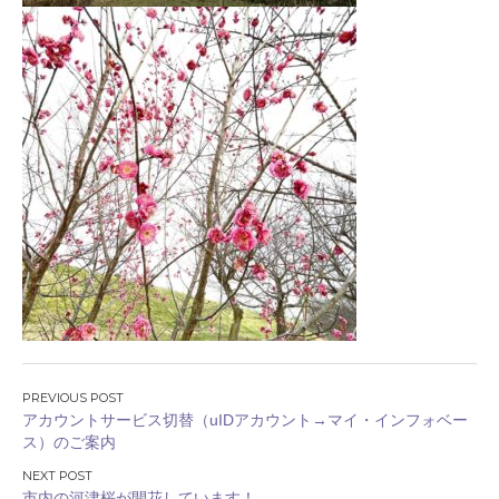
投
アカウントサービス切替（uIDアカウント→マイ・インフォベー
稿
ス）のご案内
ナ
ビ
市内の河津桜が開花しています！