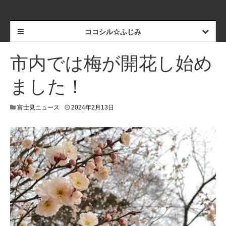
ココシル☆ふじみ
市内では梅が開花し始め
ました！
2
富士見ニュース
2024年2月13日
0
2
4
年
2
月
1
4
日