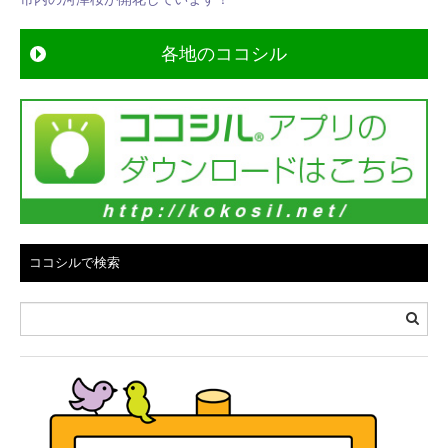
ゲ
ー
各地のココシル
シ
ョ
ン
ココシルで検索