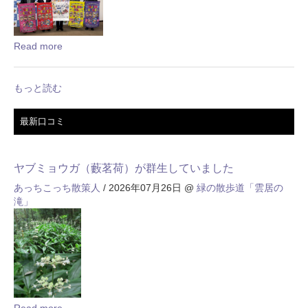
Read more
もっと読む
最新口コミ
ヤブミョウガ（藪茗荷）が群生していました
あっちこっち散策人
/ 2026年07月26日
@
緑の散歩道「雲居の
滝」
Read more